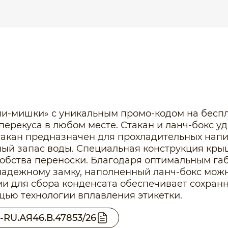
ми-мишки» с уникальным промо-кодом на бесп
ерекуса в любом месте. Стакан и ланч-бокс удо
Стакан предназначен для прохладительных напи
ный запас воды. Специальная конструкция кры
добства переноски. Благодаря оптимальным га
надежному замку, наполненный ланч-бокс можн
ми для сбора конденсата обеспечивает сохран
щью технологии вплавления этикетки.
-RU.АЯ46.В.47853/26