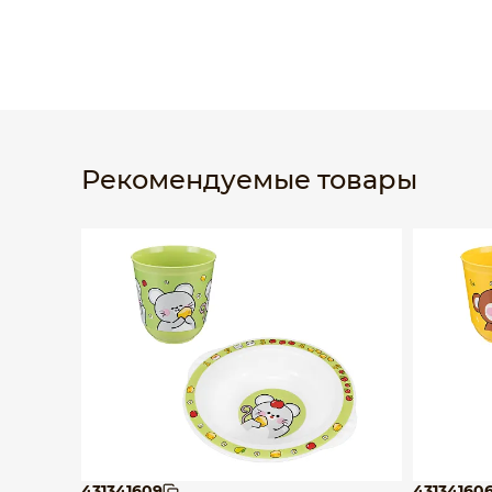
Рекомендуемые товары
431341609
43134160