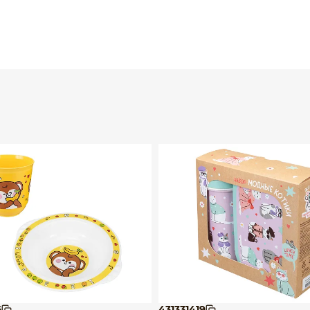
6
431331419