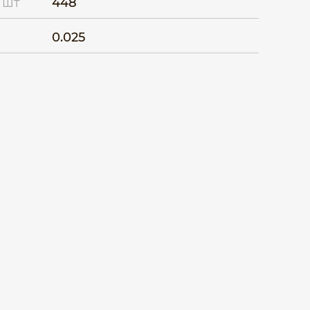
 шт
448
0.025