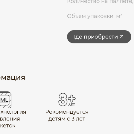
Количество на паллете,
Объем упаковки, м³
Где приобрести
рмация
технология
Рекомендуется
вления
детям с 3 лет
икеток