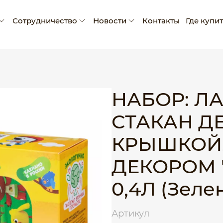
Сотрудничество
Новости
Контакты
Где купи
мпании
Условия сотрудничества
Новости
ады и достижения
Производство промо-продукции
Блог
оративная социальная ответственность
Сертификаты
НАБОР: ЛА
Рекламные материалы
СТАКАН Д
Экскурсия на производство
КРЫШКОЙ,
ДЕКОРОМ 
0,4Л (Зеле
Артикул