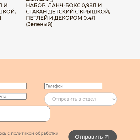
Л И
НАБОР: ЛАНЧ-БОКС 0,98Л И
НАБОР:
ШКОЙ,
СТАКАН ДЕТСКИЙ С КРЫШКОЙ,
400 МЛ
Л
ПЕТЛЕЙ И ДЕКОРОМ 0,4Л
СТОЛО
(Зеленый)
ПРИСОС
юсь с
политикой обработки
Отправить