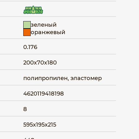
зеленый
оранжевый
0.176
200x70x180
полипропилен, эластомер
4620119418198
8
595x195x215