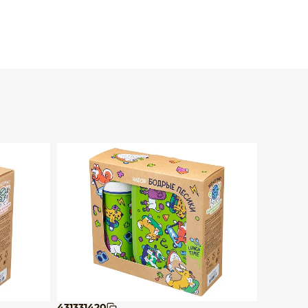
431331420
4313322