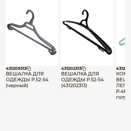
431209313
431202313
431235
ВЕШАЛКА ДЛЯ
ВЕШАЛКА ДЛЯ
КОМП
ОДЕЖДЫ Р.52-54
ОДЕЖДЫ Р.52-54
ВЕША
(черный)
(431202313)
ЛЕГК
Р.48 (
голуб