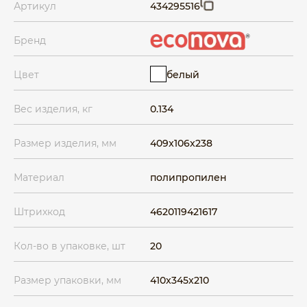
Артикул
434295516
Бренд
белый
Цвет
Вес изделия, кг
0.134
Размер изделия, мм
409x106x238
Материал
полипропилен
Штрихкод
4620119421617
Кол-во в упаковке, шт
20
Размер упаковки, мм
410x345x210