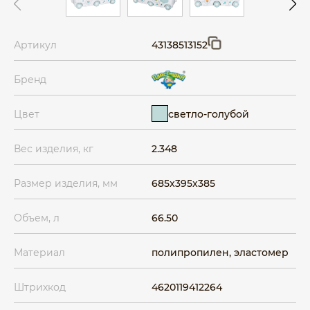
Артикул
43138513152
Бренд
светло-голубой
Цвет
Вес изделия, кг
2.348
Размер изделия, мм
685x395x385
Объем, л
66.50
Материал
полипропилен, эластомер
Штрихкод
4620119412264