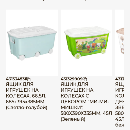
431334531
431329909
431380
ЯЩИК ДЛЯ
ЯЩИК ДЛЯ
ЯЩИК
ИГРУШЕК НА
ИГРУШЕК НА
ИГРУ
КОЛЕСАХ, 66,5Л,
КОЛЕСАХ С
КОЛЕ
685х395х385ММ
ДЕКОРОМ "МИ-МИ-
ДЕКО
(Светло-голубой)
МИШКИ",
ЗВЕР
580Х390Х335ММ, 45Л
580Х3
(Зеленый)
45Л (
беже