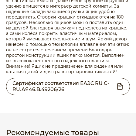
«Пластишка» вместит даже очень крупные игрушки и
удачно впишется в интерьер детской комнаты. За
надёжные складывающиеся ручки ящик удобно
передвигать. Створки крышки откидываются на 180
градусов. Несколько ящиков можно поставить один
на другой благодаря выемкам под колёса на крышке,
а сами колёса покрыты эластичным материалом,
который уменьшает скольжение и шум. Яркий декор
нанесён с помощью технологии вплавления этикетки:
он не сотрётся с течением времени.Благодаря
простой конструкции ящик легко моется. Выполнен
из высококачественного надёжного пластика.
Внимание! Ящик не предназначен для сидения или
катания детей и для транспортировки тяжестей!
Сертификат соответствия ЕАЭС RU C-
RU.AЯ46.B.49206/26
Рекомендуемые товары