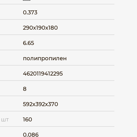
0.373
290x190x180
6.65
полипропилен
4620119412295
8
592x392x370
 шт
160
0.086