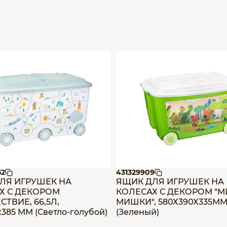
52
431329909
ЛЯ ИГРУШЕК НА
ЯЩИК ДЛЯ ИГРУШЕК НА
Х С ДЕКОРОМ
КОЛЕСАХ С ДЕКОРОМ "М
ТВИЕ, 66,5Л,
МИШКИ", 580Х390Х335ММ
х385 ММ (Светло-голубой)
(Зеленый)