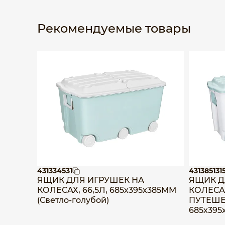
Рекомендуемые товары
431334531
431385131
ЯЩИК ДЛЯ ИГРУШЕК НА
ЯЩИК Д
КОЛЕСАХ, 66,5Л, 685х395х385ММ
КОЛЕСА
(Светло-голубой)
ПУТЕШЕС
685х395