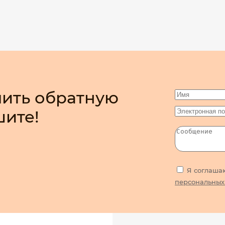
ить обратную
шите!
Я соглаша
персональных