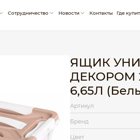
Сотрудничество
Новости
Контакты
Где купи
мпании
Условия сотрудничества
Новости
ады и достижения
Производство промо-продукции
Блог
оративная социальная ответственность
Сертификаты
ЯЩИК УНИ
Рекламные материалы
ДЕКОРОМ 2
Экскурсия на производство
6,65Л (Бел
Артикул
Бренд
Цвет