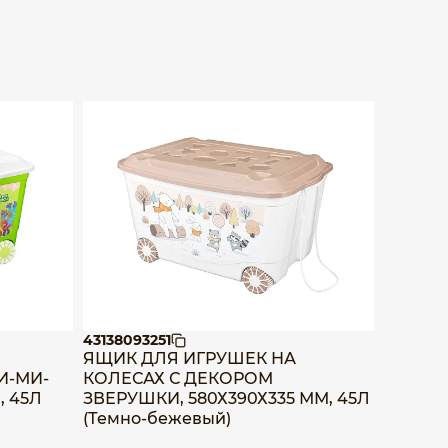
43138093251
43138513
ЯЩИК ДЛЯ ИГРУШЕК НА
ЯЩИК 
И-МИ-
КОЛЕСАХ С ДЕКОРОМ
КОЛЕС
, 45Л
ЗВЕРУШКИ, 580Х390Х335 ММ, 45Л
66,5Л, 
(Темно-бежевый)
голубо