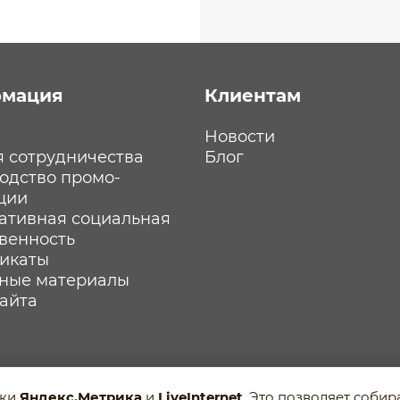
мация
Клиентам
Новости
я сотрудничества
Блог
одство промо-
ции
ативная социальная
твенность
икаты
ные материалы
сайта
ики
Яндекс.Метрика
и
LiveInternet
. Это позволяет соби