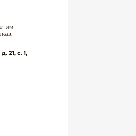
ветим
каз.
 21, с. 1,