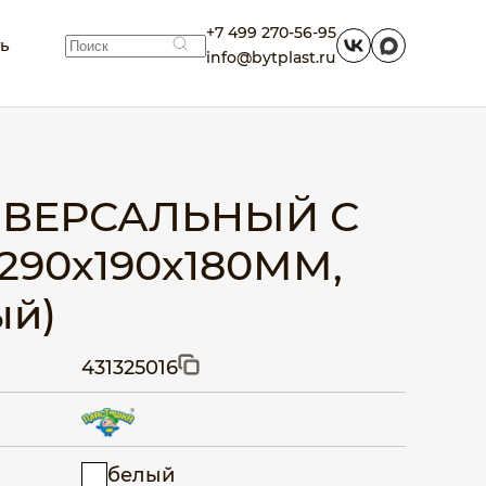
+7 499 270-56-95
ть
info@bytplast.ru
ВЕРСАЛЬНЫЙ С
90х190х180ММ,
ый)
431325016
белый