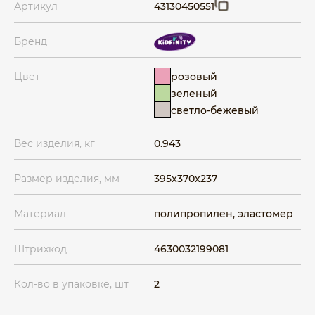
Артикул
43130450551
Бренд
розовый
Цвет
зеленый
светло-бежевый
Вес изделия, кг
0.943
Размер изделия, мм
395x370x237
Материал
полипропилен, эластомер
Штрихкод
4630032199081
Кол-во в упаковке, шт
2