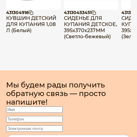
431304916
43130453451
431304
КУВШИН ДЕТСКИЙ
СИДЕНЬЕ ДЛЯ
СИДЕ
ДЛЯ КУПАНИЯ 1,08
КУПАНИЯ ДЕТСКОЕ,
КУПА
Л (Белый)
395х370х237ММ
395х
(Светло-бежевый)
(Зеле
Мы будем рады получить
обратную связь — просто
напишите!