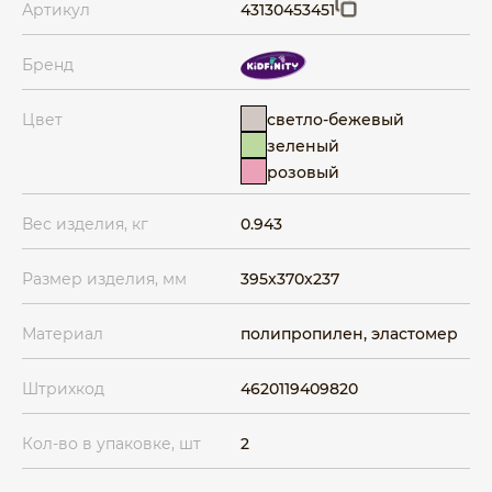
Артикул
43130453451
Бренд
светло-бежевый
Цвет
зеленый
розовый
Вес изделия, кг
0.943
Размер изделия, мм
395x370x237
Материал
полипропилен, эластомер
Штрихкод
4620119409820
Кол-во в упаковке, шт
2