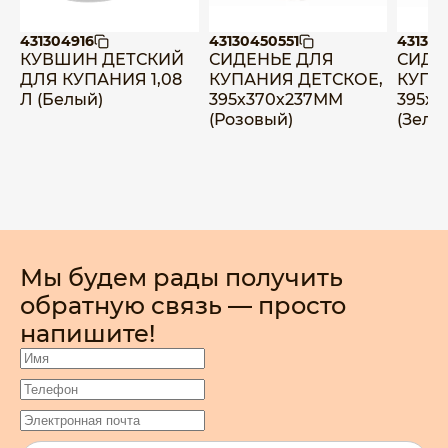
431304916
43130450551
431304
КУВШИН ДЕТСКИЙ
СИДЕНЬЕ ДЛЯ
СИДЕ
ДЛЯ КУПАНИЯ 1,08
КУПАНИЯ ДЕТСКОЕ,
КУПА
Л (Белый)
395х370х237ММ
395х
(Розовый)
(Зеле
Мы будем рады получить
обратную связь — просто
напишите!