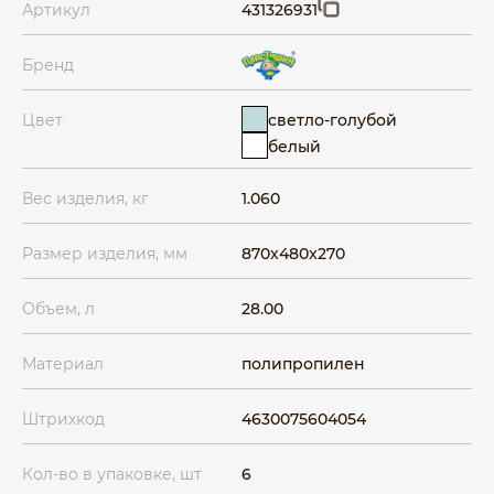
Артикул
431326931
Бренд
светло-голубой
Цвет
белый
Вес изделия, кг
1.060
Размер изделия, мм
870x480x270
Объем, л
28.00
Материал
полипропилен
Штрихкод
4630075604054
Кол-во в упаковке, шт
6