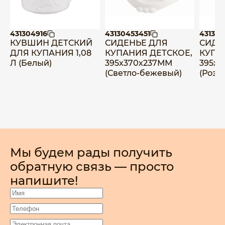
431304916
43130453451
431304
КУВШИН ДЕТСКИЙ
СИДЕНЬЕ ДЛЯ
СИДЕ
ДЛЯ КУПАНИЯ 1,08
КУПАНИЯ ДЕТСКОЕ,
КУПА
Л (Белый)
395х370х237ММ
395х
(Светло-бежевый)
(Розо
Мы будем рады получить
обратную связь — просто
напишите!