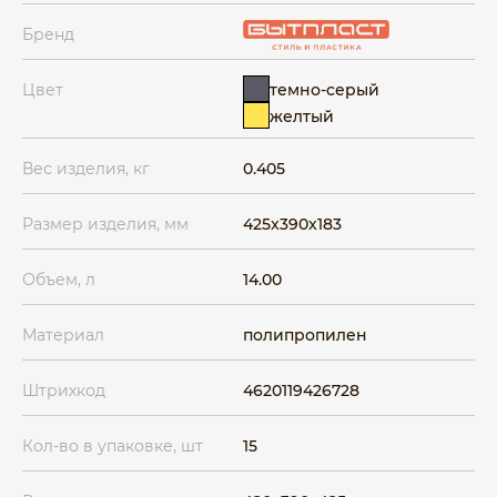
Бренд
темно-серый
Цвет
желтый
Вес изделия, кг
0.405
Размер изделия, мм
425x390x183
Объем, л
14.00
Материал
полипропилен
Штрихкод
4620119426728
Кол-во в упаковке, шт
15