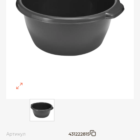
Артикул
431222815