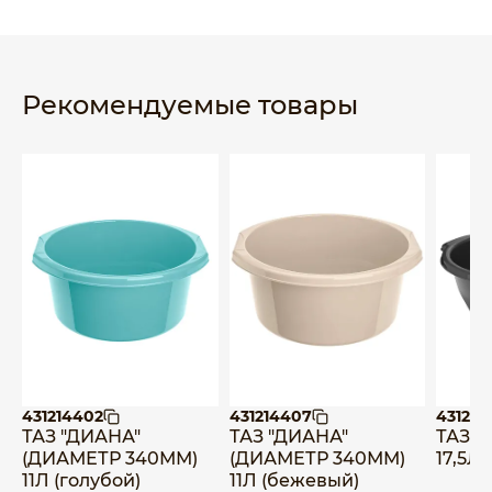
Рекомендуемые товары
431214402
431214407
431223
ТАЗ "ДИАНА"
ТАЗ "ДИАНА"
ТАЗ 
(ДИАМЕТР 340ММ)
(ДИАМЕТР 340ММ)
17,5Л
11Л (голубой)
11Л (бежевый)