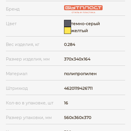
Бренд
темно-серый
Цвет
желтый
Вес изделия, кг
0.284
Размер изделия, мм
370x340x164
Материал
полипропилен
Штрихкод
4620119426711
Кол-во в упаковке, шт
16
Размер упаковки, мм
560x360x370