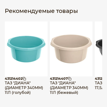
Рекомендуемые товары
431214402
431214407
431223
ТАЗ "ДИАНА"
ТАЗ "ДИАНА"
ТАЗ 
(ДИАМЕТР 340ММ)
(ДИАМЕТР 340ММ)
17,5Л
11Л (голубой)
11Л (бежевый)